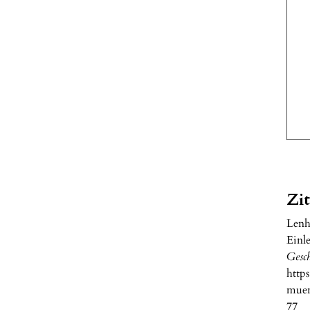
Zi
Lenh
Einl
Gesc
http
muen
77