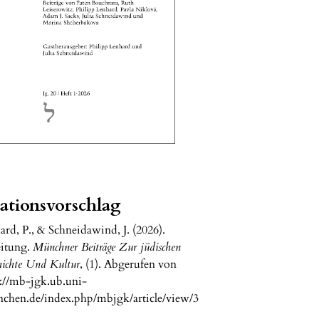
tationsvorschlag
ard, P., & Schneidawind, J. (2026).
eitung.
Münchner Beiträge Zur jüdischen
hichte Und Kultur
, (1). Abgerufen von
s://mb-jgk.ub.uni-
chen.de/index.php/mbjgk/article/view/3