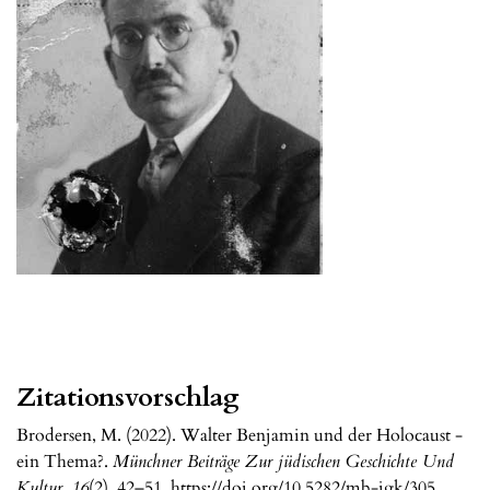
Zitationsvorschlag
Brodersen, M. (2022). Walter Benjamin und der Holocaust -
ein Thema?.
Münchner Beiträge Zur jüdischen Geschichte Und
Kultur
,
16
(2), 42–51. https://doi.org/10.5282/mb-jgk/305