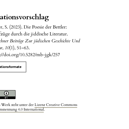
tationsvorschlag
r, S. (2023). Die Poesie der Bettler:
fzüge durch die jiddische Literatur.
hner Beiträge Zur jüdischen Geschichte Und
ur
,
10
(1), 51–63.
s://doi.org/10.5282/mb-jgk/257
ationsformate
s Werk steht unter der
Lizenz Creative Commons
snennung 4.0 International
.