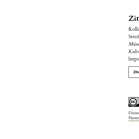
Zi
Kolle
Strei
Münc
Kult
http
Zit
Diese
Namen