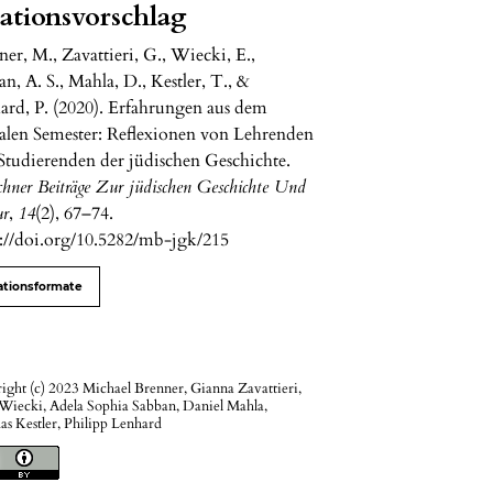
tationsvorschlag
er, M., Zavattieri, G., Wiecki, E.,
n, A. S., Mahla, D., Kestler, T., &
ard, P. (2020). Erfahrungen aus dem
talen Semester: Reflexionen von Lehrenden
Studierenden der jüdischen Geschichte.
hner Beiträge Zur jüdischen Geschichte Und
ur
,
14
(2), 67–74.
s://doi.org/10.5282/mb-jgk/215
ationsformate
ight (c) 2023 Michael Brenner, Gianna Zavattieri,
 Wiecki, Adela Sophia Sabban, Daniel Mahla,
s Kestler, Philipp Lenhard