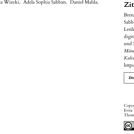
ta Wiecki
,
Adela Sophia Sabban
,
Daniel Mahla
,
Zi
Brenn
Sabba
Lenh
digi
und 
Münc
Kult
http
Zit
Copyr
Evita
Thoma